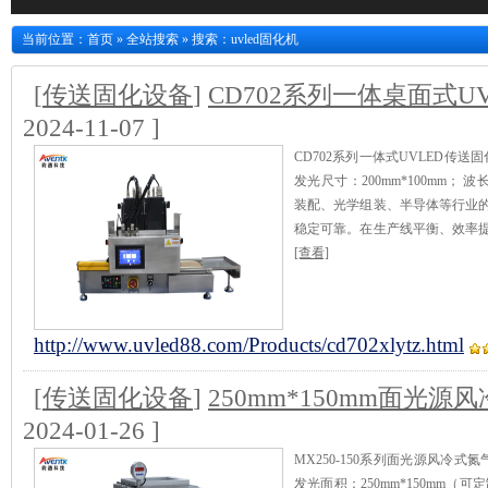
当前位置：
首页
»
全站搜索
» 搜索：uvled固化机
[
传送固化设备
]
CD702系列一体桌面式
2024-11-07 ]
CD702系列一体式UVLED传
发光尺寸：200mm*100mm；
装配、光学组装、半导体等行业
稳定可靠。在生产线平衡、效率
[查看]
http://www.uvled88.com/Products/cd702xlytz.html
[
传送固化设备
]
250mm*150mm面光
2024-01-26 ]
MX250-150系列面光源风冷
发光面积：250mm*150mm（可