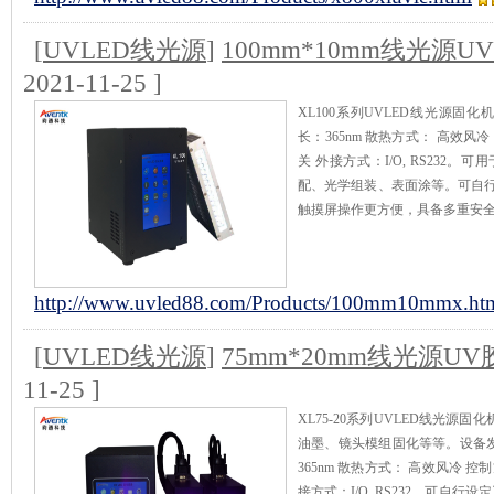
[
UVLED线光源
]
100mm*10mm线光源U
2021-11-25 ]
XL100系列UVLED线光源固化机
长：365nm 散热方式： 高效
关 外接方式：I/O, RS232
配、光学组装、表面涂等。可自
触摸屏操作更方便，具备多重安
http://www.uvled88.com/Products/100mm10mmx.ht
[
UVLED线光源
]
75mm*20mm线光源U
11-25 ]
XL75-20系列UVLED线光源
油墨、镜头模组固化等等。设备发光
365nm 散热方式： 高效风冷
接方式：I/O, RS232。可自