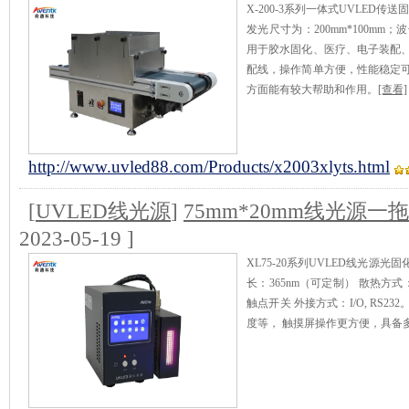
X-200-3系列一体式UVLED
发光尺寸为：200mm*100mm；
用于胶水固化、医疗、电子装配
配线，操作简单方便，性能稳定
方面能有较大帮助和作用。
[查看]
http://www.uvled88.com/Products/x2003xlyts.html
[
UVLED线光源
]
75mm*20mm线光源一
2023-05-19 ]
XL75-20系列UVLED线光源光固
长：365nm（可定制） 散热方
触点开关 外接方式：I/O, RS
度等， 触摸屏操作更方便，具备