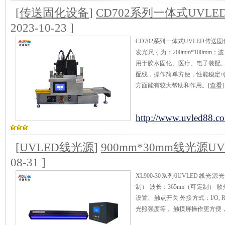
[
传送固化设备
]
CD702系列一体式UVL
2023-10-23 ]
CD702系列一体式UVLED传
发光尺寸为：200mm*100mm；
用于胶水固化、医疗、电子装配
配线，操作简单方便，性能稳定
方面能有较大帮助和作用。
[查看]
http://www.uvled88.co
[
UVLED线光源
]
900mm*30mm线光源U
08-31 ]
XL900-30系列0UVLED线光
制） 波长：365nm（可定制）
设置、触点开关 外接方式：I/O,
光照强度等， 触摸屏操作更方便