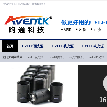
欢迎您来到
昀通科技
官方网站！
做更好用的UVL
智能
环保
经济
首页
UVLED面光源
UVLED线光源
UVLED点光源
热门关键词搜索：
uvled点光源
uvled照射机
uv光固化机
uvled面光源
uvled技术文档