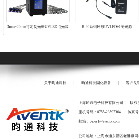
3mm~20mm可定制光斑UVLED点光源
R-40系列环形UVLED检测光源
关于昀通科技
|
昀通科技固化设备
|
客户见
上海昀通电子科技有限公司
版权
座机号码：0755-23597364
传真号码
邮箱：Sales1@aventk.com
公司地址：上海市浦东新区老港镇同发路