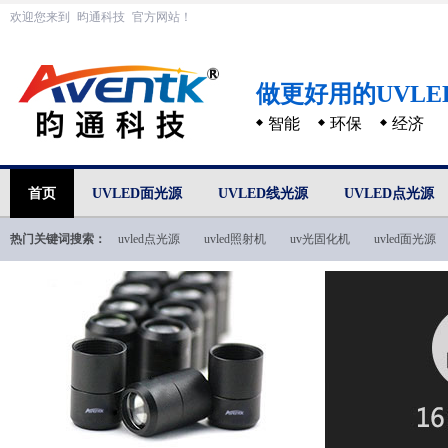
欢迎您来到
昀通科技
官方网站！
做更好用的UVL
智能
环保
经济
首页
UVLED面光源
UVLED线光源
UVLED点光源
热门关键词搜索：
uvled点光源
uvled照射机
uv光固化机
uvled面光源
uvled技术文档