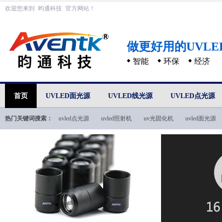
欢迎您来到
昀通科技
官方网站！
做更好用的UVL
智能
环保
经济
首页
UVLED面光源
UVLED线光源
UVLED点光源
热门关键词搜索：
uvled点光源
uvled照射机
uv光固化机
uvled面光源
uvled技术文档