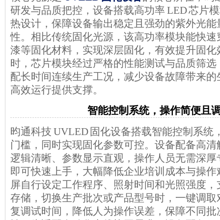
研发与品质把控，设备搭载
高功率
LED 芯片
热设计，保障设备输出稳定且强劲的紫外光能
性。相比传统固化光源，该高功率模块能快速
漆等固化材料，实现深
层固化，有效提升固化
时，芯片模块经过严格的性能测试与品质筛选
配长时间连续生产工况，减少设备故障带来的
高效运行提供支撑。
智能控制系统，操作简便且
昀通科技
UVLED 固化设备搭
载
智能控制系统
门槛，同时实现固化参数可控。设备配备高
清
逻辑清晰、参数显示直观，操作人员无需深厚
即可快速上手，大幅降低企业培训成本与操作
屏
自行设定工作程序、照射时间和光照强度
，
存储，切换生产批次或产品型号时，一键调取
复调试时间，降低人为操作误差，保障不同批