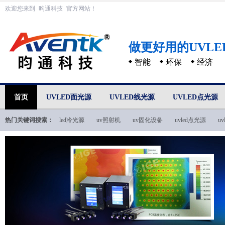
欢迎您来到
昀通科技
官方网站！
做更好用的UVL
智能
环保
经济
首页
UVLED面光源
UVLED线光源
UVLED点光源
热门关键词搜索：
led冷光源
uv照射机
uv固化设备
uvled点光源
u
uvled技术文档