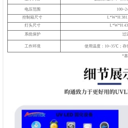
电压范围
100~2
控制箱尺寸
L*W*H:381
灯头尺寸
L*W*H:4
系统保护
过
工作环境
使用温度：10~35℃；存储
*