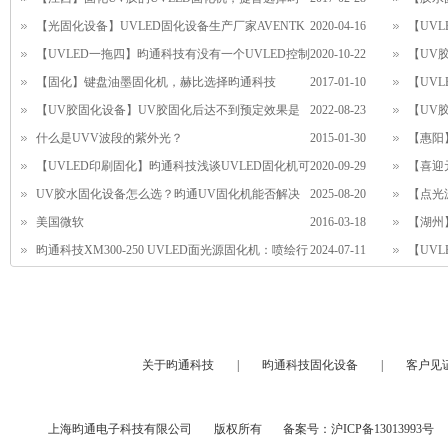
通
【光固化设备】UVLED固化设备生产厂家AVENTK
2020-04-16
现固化的
【UV
浅谈UVLED固化设备遇到常见问题时的解决方案
【UVLED一拖四】昀通科技有没有一个UVLED控制
2020-10-22
UVLED
【UV
箱可控制多个灯头的UVLED固化机？
【固化】键盘油墨固化机，赫比选择昀通科技
2017-01-10
固化机
【UVL
UVLED固化设备
【UV胶固化设备】UV胶固化后达不到预定效果是
2022-08-23
大应用
【UV
什么原因？
什么是UVV波段的紫外光？
2015-01-30
【惠阳
【UVLED印刷固化】昀通科技浅谈UVLED固化机可
2020-09-29
设备
【喜迎
帮助柔性印刷快速固化
UV胶水固化设备怎么选？昀通UV固化机能否解决
2025-08-20
新的一年
【点光
摄像头组装、固定等难题？
美国微软
2016-03-18
光强交替
【湖州
昀通科技XM300-250 UVLED面光源固化机：喷绘行
2024-07-11
换汞灯
【UV
业的革新利器
片胶合固
关于昀通科技
|
昀通科技固化设备
|
客户见
上海昀通电子科技有限公司
版权所有
备案号：
沪ICP备13013993号