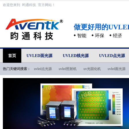
欢迎您来到
昀通科技
官方网站！
做更好用的UVL
智能
环保
经济
首页
UVLED面光源
UVLED线光源
UVLED点光源
热门关键词搜索：
uvled点光源
uvled照射机
uv光固化机
uvled面光源
uvled技术文档