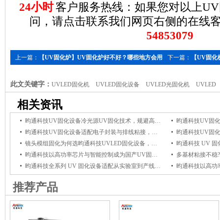
24小时
客户服务热线：如果您对以上U
问，请点击联系我们网页右侧的在线
548530
79
上一篇：
【UV固化炉】UV固化炉好不好？哪些地方会用
下一篇：
【UV固化
到uv固化炉？
UVLED固化设备？
此文关键字：
UVLED固化机
UVLED固化设备
UVLED光固化机
UVLED
相关资讯
昀通科技UV固化设备冷光源UV固化技术，规避高温影响，保障电子组件品质
昀通科技UV固化设备适配电子封装与排线粘接，冷光源UV固化杜绝高温损伤
镜头模组固化为何选昀通科技UVLED固化设备，它能保障光学粘接牢固与透光稳定
昀通科技以高功率芯片与智能控制成为国产UV固化设备优选品牌
昀通科技全系列 UV 固化设备适配从实验室到产线全场景，赋能产线高效固化
推荐产品