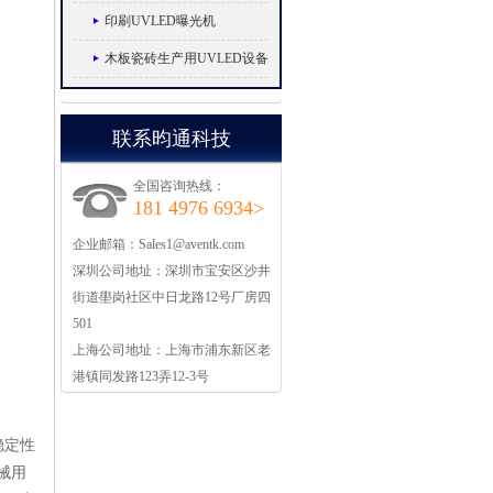
印刷UVLED曝光机
木板瓷砖生产用UVLED设备
联系昀通科技
全国咨询热线：
181 4976 6934>
企业邮箱：
Sales1@aventk.com
深圳公司地址：
深圳市宝安区沙井
街道壆岗社区中日龙路12号厂房四
501
上海公司地址：
上海市浦东新区老
港镇同发路123弄12-3号
稳定性
械用