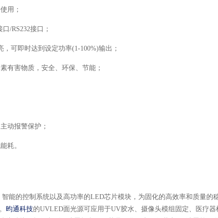
接使用；
口/
RS232接口
；
，可即时达到设定功率(1-100%)输出；
元素有害物质，安全、环保、节能；
常主动报警保护；
低能耗
。
、智能的控制系统以及高功率的LED芯片模块，为固化的高效率和质量的
。
昀通科技
的UVLED面光源可应用于UV胶水、摄像头模组固定、医疗器