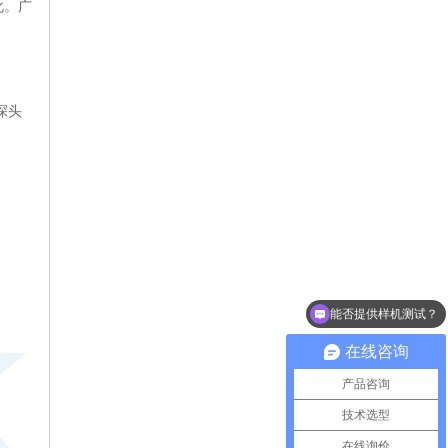
化。广
探头
能否提供样机测试？
怎么获取UVLED固化机价格？
在线咨询
产品咨询
技术选型
在线询价