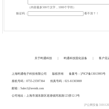
（内容最多500个汉字，1000个字符）
验证码：
看不清？！
关于昀通科技
|
昀通科技固化设备
|
客户见
上海昀通电子科技有限公司
版权所有
备案号：
沪ICP备13013993号
座机号码：0755-23597364
传真号码：021-61303069
邮箱：Sales1@aventk.com
公司地址：上海市浦东新区老港镇同发路123弄12-3号
沪公网安备 3101120