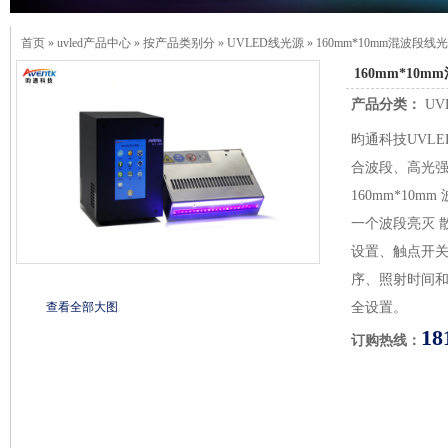
首页
»
uvled产品中心
»
按产品类别分
»
UVLED线光源
»
160mm*10mm混波段
160mm*10
产品分类：
UV
昀通科技UVLE
合波段、高光强
160mm*10m
一个波段亮灭 
设置、触点开关 
序、照射时间和
查看全部大图
全设置。
18
订购热线：
产品详情