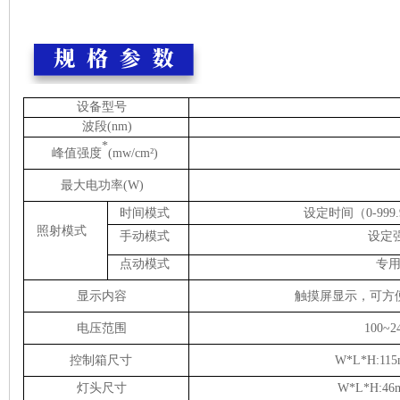
设备型号
波段(nm)
*
峰值强度
(mw/cm²)
最大电功率(W)
时间模式
设定时间（0-999
照射模式
手动模式
设定强
点动模式
专
显示内容
触摸屏显示，可方
电压范围
100~2
控制箱尺寸
W*L*H:11
灯头尺寸
W*L*H:46