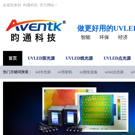
欢迎您来到
昀通科技
官方网站！
做更好用的UVL
智能
环保
经济
首页
UVLED面光源
UVLED线光源
UVLED点光源
热门关键词搜索：
led冷光源
uv照射机
uv固化设备
uvled点光源
u
uvled技术文档