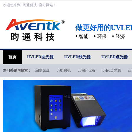
欢迎您来到
昀通科技
官方网站！
做更好用的UVL
智能
环保
经济
首页
UVLED面光源
UVLED线光源
UVLED点光源
热门关键词搜索：
led冷光源
uv照射机
uv固化设备
uvled点光源
u
uvled技术文档