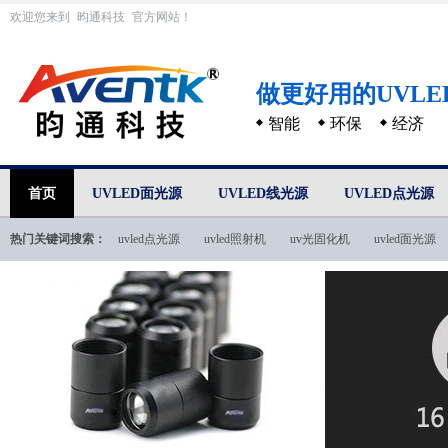
欢迎您来到
昀通科技
官方网站！
做更好用的UVL
智能
环保
经济
首页
UVLED面光源
UVLED线光源
UVLED点光源
热门关键词搜索：
uvled点光源
uvled照射机
uv光固化机
uvled面光源
uvled技术文档