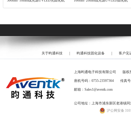
300mm*10mm线光源UVLED光固化机
160mm*20mm线光源UVLED固化机
关于昀通科技
|
昀通科技固化设备
|
客户见
上海昀通电子科技有限公司
版权
座机号码：0755-23597364
传真号码
邮箱：Sales1@aventk.com
公司地址：上海市浦东新区老港镇同发路
沪公网安备 31011