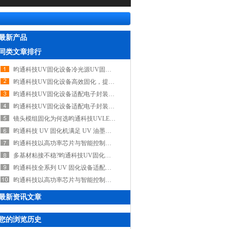
最新产品
同类文章排行
昀通科技UV固化设备冷光源UV固化技术，规避高温影响，保障电子组件品质
昀通科技UV固化设备高效固化，提升模组良率与可靠性，是车载摄像头组装优选
昀通科技UV固化设备适配电子封装与排线粘接，冷光源UV固化杜绝高温损伤
昀通科技UV固化设备适配电子封装粘接工序，低温守护精密电子元件性能稳定
镜头模组固化为何选昀通科技UVLED固化设备，它能保障光学粘接牢固与透光稳定
昀通科技 UV 固化机满足 UV 油墨快速固化需求，实现即时干燥，助力高速印刷产线高效生产
昀通科技以高功率芯片与智能控制成为国产UV固化设备优选品牌
多基材粘接不稳?昀通科技UV固化设备可调控波长/强度，适配金属/塑料/玻璃全场景适用
昀通科技全系列 UV 固化设备适配从实验室到产线全场景，赋能产线高效固化
昀通科技以高功率芯片与智能控制，打造UV固化设备国产优选品牌
最新资讯文章
您的浏览历史