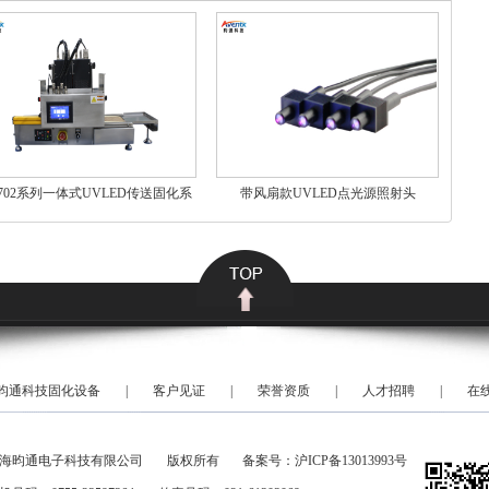
702系列一体式UVLED传送固化系
带风扇款UVLED点光源照射头
统
昀通科技固化设备
|
客户见证
|
荣誉资质
|
人才招聘
|
在
海昀通电子科技有限公司
版权所有
备案号：
沪ICP备13013993号