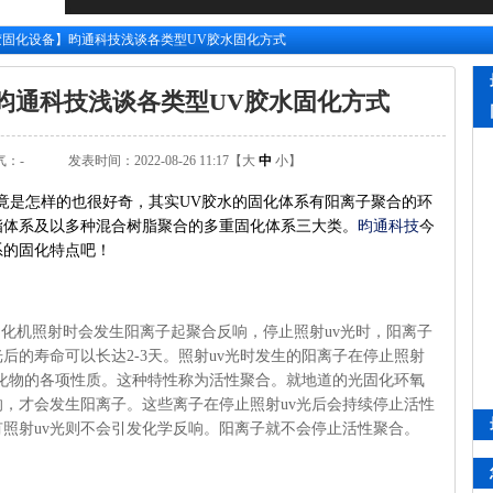
胶固化设备】昀通科技浅谈各类型UV胶水固化方式
昀通科技浅谈各类型UV胶水固化方式
气：
-
发表时间：2022-08-26 11:17【
大
中
小
】
竟是怎样的也很好奇，其实UV胶水的固化体系有阳离子聚合的环
脂体系及以多种混合树脂聚合的多重固化体系三大类。
昀通科技
今
系的固化特点吧！
D固化机照射时会发生阳离子起聚合反响，停止照射uv光时，阳离子
后的寿命可以长达2-3天。照射uv光时发生的阳离子在停止照射
高固化物的各项性质。这种特性称为活性聚合。就地道的光固化环氧
响，才会发生阳离子。这些离子在停止照射uv光后会持续停止活性
照射uv光则不会引发化学反响。阳离子就不会停止活性聚合。