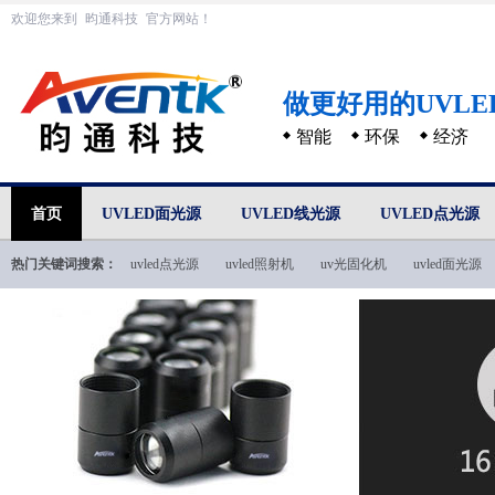
欢迎您来到
昀通科技
官方网站！
做更好用的UVL
智能
环保
经济
首页
UVLED面光源
UVLED线光源
UVLED点光源
热门关键词搜索：
uvled点光源
uvled照射机
uv光固化机
uvled面光源
uvled技术文档