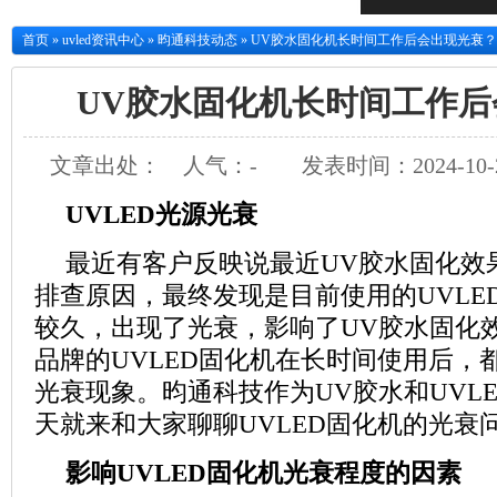
首页
»
uvled资讯中心
»
昀通科技动态
»
UV胶水固化机长时间工作后会出现光衰？
UV胶水固化机长时间工作
文章出处：
人气：
-
发表时间：2024-10-2
UVLED
光源光衰
最近有客户反映说最近
UV
胶水固化效
排查原因，最终发现是目前使用的
UVLE
较久，出现了光衰，影响了
UV
胶水固化
品牌的
UVLED
固化机在长时间使用后，
光衰现象。昀通科技作为
UV
胶水和
UVL
天就来和大家聊聊
UVLED
固化机的光衰
影响
UVLED
固化机光衰程度的因素