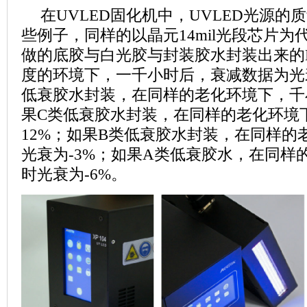
在
UVLED
固化机中，
UVLED
光源的质
些例子，同样的以晶元
14mil
光段芯片为
做的底胶与白光胶与封装胶水封装出来的
度的环境下，一千小时后，衰减数据为光
低衰胶水封装，在同样的老化环境下，千
果
C
类低衰胶水封装，在同样的老化环境
12%
；如果
B
类低衰胶水封装，在同样的
光衰为
-3%
；如果
A
类低衰胶水，在同样
时光衰为
-6%
。