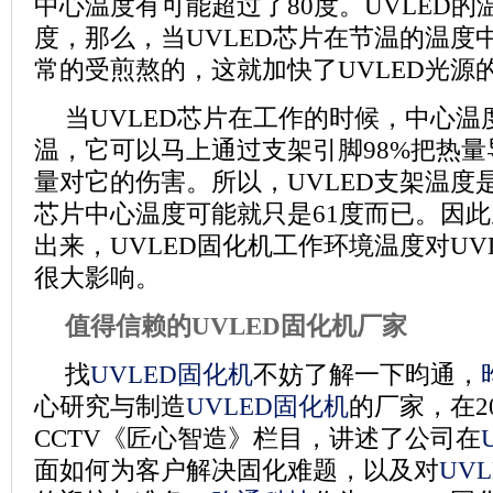
中心温度有可能超过了
80
度。
UVLED
的
度，那么，当
UVLED
芯片在节温的温度
常的受煎熬的，这就加快了
UVLED
光源
当
UVLED
芯片在工作的时候，中心温
温，它可以马上通过支架引脚
98%
把热量
量对它的伤害。所以，
UVLED
支架温度
芯片中心温度可能就只是
61
度而已。因此
出来，
UVLED
固化机工作环境温度对
UV
很大影响。
值得信赖的UVLED固化机厂家
找
UVLED固化机
不妨了解一下昀通，
心研究与制造
UVLED固化机
的厂家，在2
CCTV《匠心智造》栏目，讲述了公司在
面如何为客户解决固化难题，以及对
UV