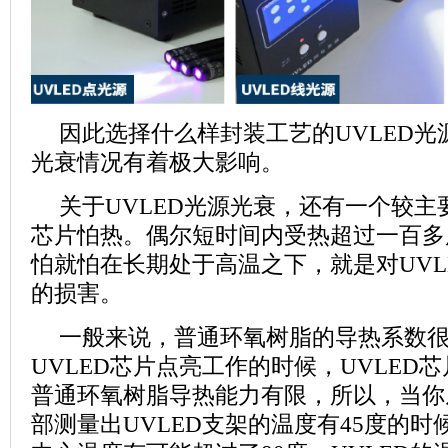
因此选择什么样封装工艺的
UVLED
光
光衰情况有着极大影响。
关于
UVLED
光源光衰，还有一个较主
芯片怕热。偶尔短时间内受热超过一百多
怕就怕在长期处于高温之下，就是对
UVL
的损害。
一般来说，普通环氧树脂的导热系数
UVLED
芯片点亮工作的时候，
UVLED
芯
普通环氧树脂导热能力有限，所以，当你
部测量出
UVLED
支架的温度有
45
度的时