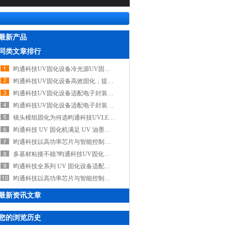
最新产品
同类文章排行
昀通科技UV固化设备冷光源UV固化技术，规避高温影响，保障电子组件品质
昀通科技UV固化设备高效固化，提升模组良率与可靠性，是车载摄像头组装优选
昀通科技UV固化设备适配电子封装与排线粘接，冷光源UV固化杜绝高温损伤
昀通科技UV固化设备适配电子封装粘接工序，低温守护精密电子元件性能稳定
镜头模组固化为何选昀通科技UVLED固化设备，它能保障光学粘接牢固与透光稳定
昀通科技 UV 固化机满足 UV 油墨快速固化需求，实现即时干燥，助力高速印刷产线高效生产
昀通科技以高功率芯片与智能控制成为国产UV固化设备优选品牌
多基材粘接不稳?昀通科技UV固化设备可调控波长/强度，适配金属/塑料/玻璃全场景适用
昀通科技全系列 UV 固化设备适配从实验室到产线全场景，赋能产线高效固化
昀通科技以高功率芯片与智能控制，打造UV固化设备国产优选品牌
最新资讯文章
您的浏览历史