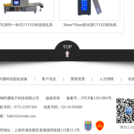
702系列一体式UVLED传送固化系
30mm*30mm面光源UVLED固化机
统
昀通科技固化设备
|
客户见证
|
荣誉资质
|
人才招聘
|
在
海昀通电子科技有限公司
版权所有
备案号：
沪ICP备13013993号
机号码：0755-23597364
传真号码：021-61303069
箱：Sales1@aventk.com
微信公
司地址：上海市浦东新区老港镇同发路123弄12-3号