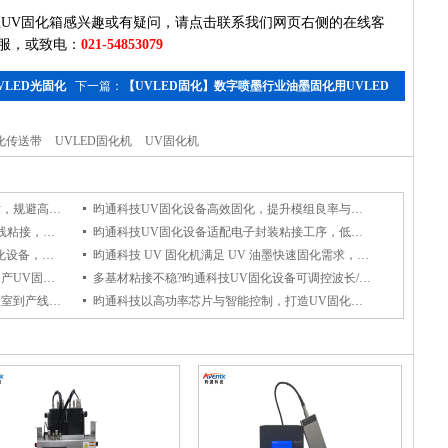
UV固化箱感兴趣或有疑问，请点击联系我们网页右侧的在线客
服，或致电：
021-548530
79
VLED光固化
下一篇：
【UVLED固化】数字喷墨行业油墨固化用UVLED
固化设备
固化传送带
UVLED固化机
UV固化机
昀通科技UV固化设备冷光源UV固化技术，规避高温影响，保障电子组件品质
昀通科技UV固化设备高效固化，提升模组良率与可靠性，是车载摄像头组装优选
昀通科技UV固化设备适配电子封装与排线粘接，冷光源UV固化杜绝高温损伤
昀通科技UV固化设备适配电子封装粘接工序，低温守护精密电子元件性能稳定
镜头模组固化为何选昀通科技UVLED固化设备，它能保障光学粘接牢固与透光稳定
昀通科技 UV 固化机满足 UV 油墨快速固化需求，实现即时干燥，助力高速印刷产线高效生产
昀通科技以高功率芯片与智能控制成为国产UV固化设备优选品牌
多基材粘接不稳?昀通科技UV固化设备可调控波长/强度，适配金属/塑料/玻璃全场景适用
昀通科技全系列 UV 固化设备适配从实验室到产线全场景，赋能产线高效固化
昀通科技以高功率芯片与智能控制，打造UV固化设备国产优选品牌