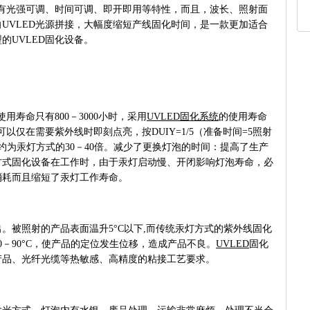
具有光强可调、时间可调、即开即用等特性，而且，波长、照射面
向
UVLED光源拼接，大幅度缩短产线固化时间，是一款更加适合
的UVLED固化设备。
用寿命只有800－3000小时，采用
UVLED固化系统
的使用寿命
式可以仅在需要紫外线时即刻点亮，按DUIY=1/5（准备时间=5照射
约为汞灯方式的30－40倍。减少了更换灯泡的时间：提高了生产
方式固化设备在工作时，由于汞灯启动慢、开闭影响灯泡寿命，必
消耗而且缩短了汞灯工作寿命。
。被照射的产品表面温升5°C以下,而传统汞灯方式的紫外线固化
－90°C，使产品的定位发生位移，造成产品不良。
UVLED
固化
产品、光纤光缆等热敏感、高精度的粘接工艺要求。