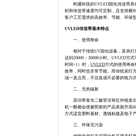
昀通科技的UVLED固化传送带
积和传送带速度均可定制，
且支持横
客户工艺需求的高效率、节能、环保型
UVLED传送带基本特点
一、使用寿命
相对于传统UV固化设备，其汞灯使
达到20000－30000
小时。
UVLED方
时间=1
）时，
UVLED
方式的使用寿命
效率，同时也非常节能。而传统汞灯
须一直点亮，不仅造成不必要的电力
二、无热辐射
高功率发光二极管没有红外线发出
机一般都会使被照射的产品表面升高60
方式适宜塑料基材、透镜粘接及电子
三、环保无污染