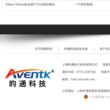
100mm*100mm面光源UVLED固化曝光
UV防护眼镜
机
关于昀通科技
|
昀通科技固化设备
|
客户见
上海昀通电子科技有限公司
版权
座机号码：0755-23597364
传真号码
邮箱：Sales1@aventk.com
公司地址：上海市浦东新区老港镇同发路
沪公网安备 31011