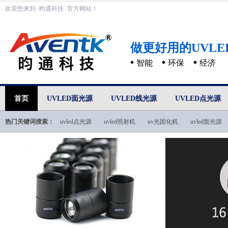
欢迎您来到
昀通科技
官方网站！
做更好用的UVL
智能
环保
经济
首页
UVLED面光源
UVLED线光源
UVLED点光源
热门关键词搜索：
uvled点光源
uvled照射机
uv光固化机
uvled面光源
uvled技术文档