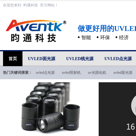
欢迎您来到
昀通科技
官方网站！
做更好用的UVL
智能
环保
经济
首页
UVLED面光源
UVLED线光源
UVLED点光源
热门关键词搜索：
uvled点光源
uvled照射机
uv光固化机
uvled面光源
uvled技术文档