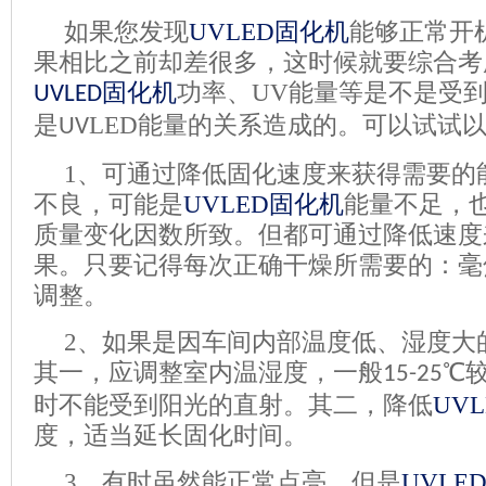
如果您发现
UVLED
固化机
能够正常开
果相比之前却差很多，这时候就要综合考
固化机
功率、
UV
能量等是不是受
UVLED
是
LED
能量的关系造成的。可以试试
UV
1
、可通过降低
固化
速度来获得需要的
不良，可能是
UVLED
固化机
能量不足，
质量变化因数所致。但都可通过降低速度
果。只要记得每次正确干燥所需要的：毫
调整。
2
、如果是因车间内部温度低、湿度大
其一，应调整室内温湿度，一般
℃
15-25
时不能受到阳光的直射。其二，降低
UVL
度，适当延长固化时间。
3
、有时虽然能正常点亮，但是
UVLE