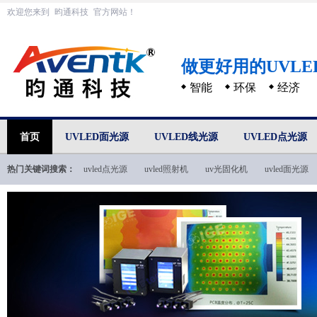
欢迎您来到
昀通科技
官方网站！
做更好用的UVL
智能
环保
经济
首页
UVLED面光源
UVLED线光源
UVLED点光源
热门关键词搜索：
uvled点光源
uvled照射机
uv光固化机
uvled面光源
uvled技术文档