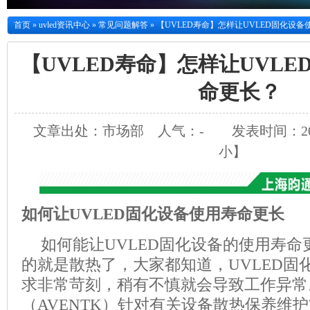
首页
»
uvled资讯中心
»
常见问题解答
»
【UVLED寿命】怎样让UVLED固化设
【UVLED寿命】怎样让UVL
命更长？
文章出处：市场部
人气：
-
发表时间：2019
小
】
如何让UVLED
固化设备使用寿命更长
如何能让
UVLED
固化设备的使用寿命
的就是散热了，大家都知道，
UVLED
固
求非常苛刻，稍有不慎就会导致工作异常
（
AVENTK
）针对有关设备散热保养维护