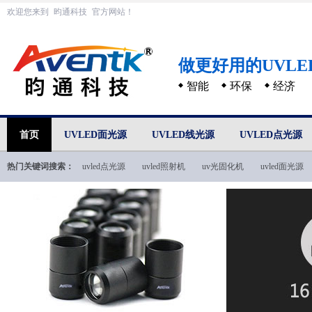
欢迎您来到
昀通科技
官方网站！
做更好用的UVL
智能
环保
经济
首页
UVLED面光源
UVLED线光源
UVLED点光源
热门关键词搜索：
uvled点光源
uvled照射机
uv光固化机
uvled面光源
uvled技术文档