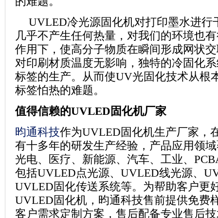
的难题。
UVLED
冷光源固化机对打印墨水进行
几乎不产生任何热量，对我们的环境也有
作用下，使高分子物质在瞬间形成网状交
对印刷材质温度无影响，独特的冷固化系
标签的生产。从而使
UV
光固化技术从根
标签怕热的难题。
值得信赖的
UVLED
固化机厂家
昀通科技
作为UVLED
固化机生产厂家，
有十多年的研发生产经验，产品应用领域
光电、医疗、新能源、汽车、工业、
PCB
包括
UVLED
点光源、
UVLED
线光源、
U
UVLED
固化传送系统等。为帮助客户更
UVLED
固化机，昀通科技售前提供免费
客户需求定制方案，售后配备专业售后技