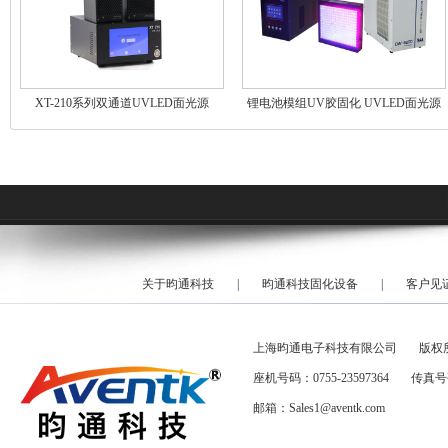
XT-210系列双通道UVLED面光源
锂电池模组UV胶固化 UVLED面光源
固化设备
关于昀通科技
|
昀通科技固化设备
|
客户见
上海昀通电子科技有限公司
版权
座机号码：0755-23597364
传真号码
邮箱：Sales1@aventk.com