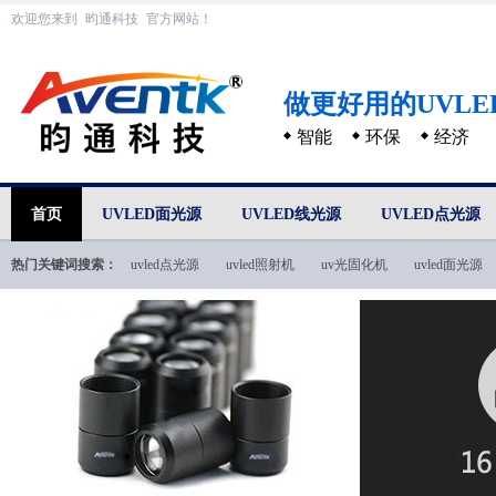
欢迎您来到
昀通科技
官方网站！
做更好用的UVL
智能
环保
经济
首页
UVLED面光源
UVLED线光源
UVLED点光源
热门关键词搜索：
uvled点光源
uvled照射机
uv光固化机
uvled面光源
uvled技术文档