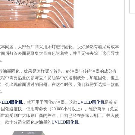
成本问题，大部分厂商采用汞灯进行固化。汞灯虽然有着采购成本
时间后灯管表面易聚集大量白色附着物，并且无法去除，这会导致
果。
行油墨固化，效果是怎样呢？首先，
uv
油墨与传统油墨的成分有
过程中需要热量的参与去挥发油墨中的溶剂成分，加速固化。但是
话，会出现前面讲过的问题。在这个时候，我们就需要选择一款低
发。
VLED
固化机
，就可用于固化
uv
油墨。这款
UVLED固化机
是冷光
、固化速度快、使用寿命长（
20.000
小时以上）、维护简单（免去
面世就受到广大印刷厂商的关注，目前已经在多家印刷工厂投入使
是一款十分适合固化
uv
油墨的
UVLED固化机
。