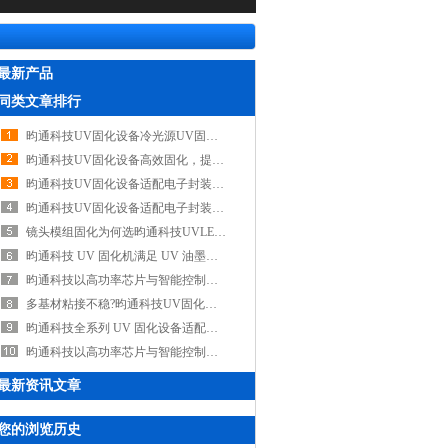
最新产品
同类文章排行
昀通科技UV固化设备冷光源UV固化技术，规避高温影响，保障电子组件品质
昀通科技UV固化设备高效固化，提升模组良率与可靠性，是车载摄像头组装优选
昀通科技UV固化设备适配电子封装与排线粘接，冷光源UV固化杜绝高温损伤
昀通科技UV固化设备适配电子封装粘接工序，低温守护精密电子元件性能稳定
镜头模组固化为何选昀通科技UVLED固化设备，它能保障光学粘接牢固与透光稳定
昀通科技 UV 固化机满足 UV 油墨快速固化需求，实现即时干燥，助力高速印刷产线高效生产
昀通科技以高功率芯片与智能控制成为国产UV固化设备优选品牌
多基材粘接不稳?昀通科技UV固化设备可调控波长/强度，适配金属/塑料/玻璃全场景适用
昀通科技全系列 UV 固化设备适配从实验室到产线全场景，赋能产线高效固化
昀通科技以高功率芯片与智能控制，打造UV固化设备国产优选品牌
最新资讯文章
您的浏览历史