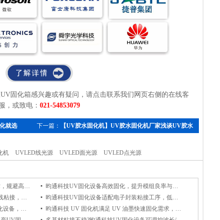
UV固化箱感兴趣或有疑问，请点击联系我们网页右侧的在线客
服，或致电：
021-548530
79
化就选
下一篇：
【UV胶水固化机】UV胶水固化机厂家浅谈UV胶水
固化时间
化机
UVLED线光源
UVLED面光源
UVLED点光源
昀通科技UV固化设备冷光源UV固化技术，规避高温影响，保障电子组件品质
昀通科技UV固化设备高效固化，提升模组良率与可靠性，是车载摄像头组装优选
昀通科技UV固化设备适配电子封装与排线粘接，冷光源UV固化杜绝高温损伤
昀通科技UV固化设备适配电子封装粘接工序，低温守护精密电子元件性能稳定
镜头模组固化为何选昀通科技UVLED固化设备，它能保障光学粘接牢固与透光稳定
昀通科技 UV 固化机满足 UV 油墨快速固化需求，实现即时干燥，助力高速印刷产线高效生产