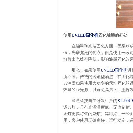
使用
UVLED
固化机
固化油墨的好处
在油墨和光油固化方面，因采购
低，光谱宽泛的优点，但是使用一段
灯管出光效率降低，影响油墨固化效
那么，如果使用
UVLED固化机
进
所不同。传统的溶剂型油墨，在固化
uv
油墨如果使用大功率的汞灯固化的
热量的
uv
光源，以避免高温下油墨挥
昀通科技自主研发生产的
XL-90U
源
uv
灯，具有光源温度低、无热辐射
汞灯更换灯管的麻烦）等特点，一经
用，客户使用反馈良好，运行稳定，